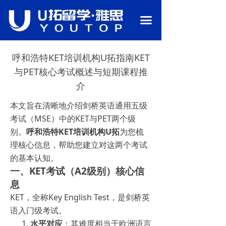
首页
끀
关于我们
呼和浩特KET培训机构U拓指南KET
语言备考
与PET核心考试概述与短期课程推
行业资讯
介
热门课程
本文旨在清晰地介绍剑桥英语通用五级
考试（MSE）中的KET与PET两个级
留学申请
别。
呼和浩特KET培训机构U拓
为您梳
理核心信息，帮助您建立对这两个考试
校园环境
的基本认知。
一、KET考试（A2级别）核心信
师资团队
息
联系我们
KET，全称Key English Test，是剑桥英
语入门级考试。
水平对应
：其难度相当于欧洲语言