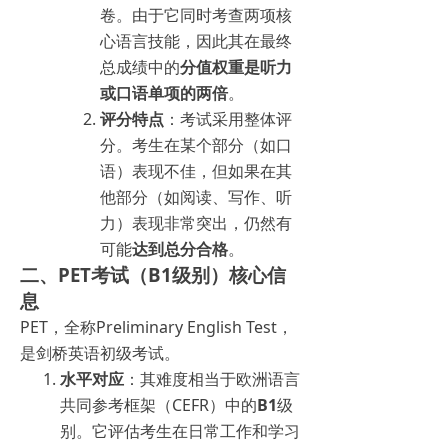
卷。由于它同时考查两项核
心语言技能，因此其在最终
总成绩中的
分值权重是听力
或口语单项的两倍
。
评分特点
：考试采用整体评
分。考生在某个部分（如口
语）表现不佳，但如果在其
他部分（如阅读、写作、听
力）表现非常突出，仍然有
可能
达到总分合格
。
二、PET考试（B1级别）核心信
息
PET，全称Preliminary English Test，
是剑桥英语初级考试。
水平对应
：其难度相当于欧洲语言
共同参考框架（CEFR）中的
B1
级
别。它评估考生在日常工作和学习