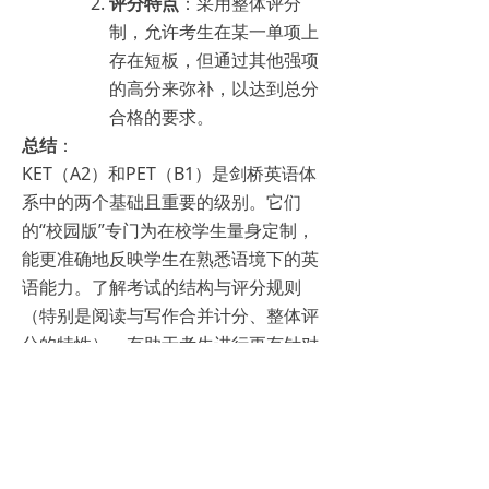
评分特点
：采用整体评分
制，允许考生在某一单项上
存在短板，但通过其他强项
的高分来弥补，以达到总分
合格的要求。
总结
：
KET（A2）和PET（B1）是剑桥英语体
系中的两个基础且重要的级别。它们
的“校园版”专门为在校学生量身定制，
能更准确地反映学生在熟悉语境下的英
语能力。了解考试的结构与评分规则
（特别是阅读与写作合并计分、整体评
分的特性），有助于考生进行更有针对
性的备考规划。
——END——
U拓全系课程报名已开始，报满为止！