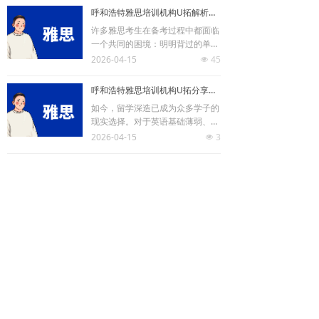
研团队结合教学反馈与使用体验，
呼和浩特雅思培训机构U拓解析为何背过的词汇在雅思写作时“提笔就忘”？
针对不同学习需求的考生，梳理并
许多雅思考生在备考过程中都面临
推荐以下五本各具特色、备受好评
一个共同的困境：明明背过的单词
的经典词汇书，并分析其核心特
和好句，在写作时却拼写不出、调
2026-04-15
45
点，帮助您做出更精准的选择。
넶
用困难。针对这一普遍痛点，呼和
浩特雅思培训机构U拓深入分析其
呼和浩特雅思培训机构U拓分享零基础考生雅思备考三步法
背后原因，并结合教学实践，将问
如今，留学深造已成为众多学子的
题根源归纳为两大核心症结，并提
现实选择。对于英语基础薄弱、甚
供具体的解决思路，帮助考生实现
至是零基础的考生而言，如何开启
2026-04-15
3
从“认识”到“运用”的关键跨越。
넶
雅思备考是面临的首要挑战。呼和
浩特雅思培训机构U拓针对此类考
呼和浩特雅思培训机构U拓教你三步攻克雅思口语辨音难题
生的核心诉求，规划了一条从词
在雅思口语和听力备考中，准确的
汇、发音到真题的清晰、可行的三
辨音能力是获取高分的基础。针对
步复习路径，旨在帮助考生夯实基
如何系统提升这一核心技能，呼和
2026-04-15
9
础，稳步入门。
넶
浩特雅思培训机构U拓结合教学实
版权所有：
内蒙古新宇露囿拓教育咨询服务有限公司
践，将常见辨音障碍归纳为三个层
面，并提供对应的解决方案，帮助
上一页
1
/
43
下一页
考生从根本上提升语音识别与理解
蒙ICP备2020003521号
能力。
蒙公网安备15010302000693号
本网站由阿里云提供云计算及安全服务