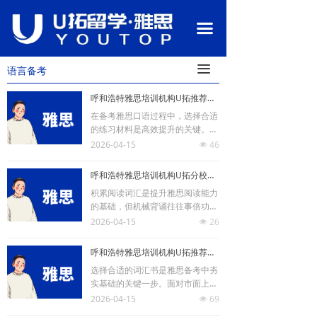
首页
끀
关于我们
끀
语言备考
语言备考
呼和浩特雅思培训机构U拓推荐高效提升雅思口语的四大练习材料
行业资讯
在备考雅思口语过程中，选择合适
的练习材料是高效提升的关键。呼
热门课程
和浩特雅思培训机构U拓结合多年
2026-04-15
46
넶
教学经验，为考生系统梳理了四大
类实用且高效的练习资源，并解析
留学申请
呼和浩特雅思培训机构U拓分校四种高效积累雅思阅读词汇的方法
其核心价值与使用方法，帮助考生
积累阅读词汇是提升雅思阅读能力
构建多维度的口语训练体系。
校园环境
的基础，但机械背诵往往事倍功
半。呼和浩特雅思培训机构U拓在
2026-04-15
26
넶
教学实践中发现，将词汇融入具体
师资团队
语境和兴趣，是更为高效持久的记
呼和浩特雅思培训机构U拓推荐五本经典雅思词汇书深度解析
忆方式。以下为您梳理四种经过验
联系我们
选择合适的词汇书是雅思备考中夯
证的有效积累方法，帮助您系统扩
实基础的关键一步。面对市面上众
大词汇量。
多的选择，许多考生感到困惑。为
2026-04-15
69
넶
此，呼和浩特雅思培训机构U拓教