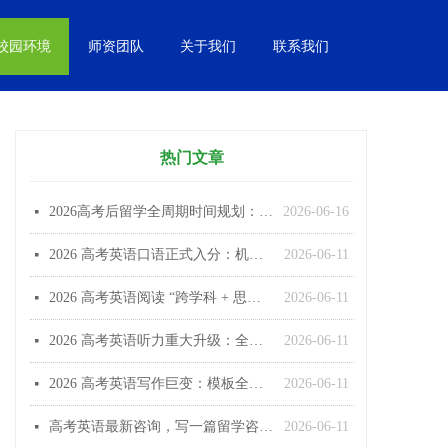
校园环境
师资团队
关于我们
联系我们
热门文章
2026高考后留学全周期时间规划：抓住3个月窗口期，实现9月无缝入学
2026-06-16
넷
2026 高考英语口语正式入分：机考 20 分、听说双线达标、衔接留学更顺畅
2026-06-11
넷
2026 高考英语阅读 “跨学科 + 思辨化”：长难句密集、题材多元、推理成高分关键
2026-06-11
넷
2026 高考英语听力重大升级：全国统一双遍播放、口音多元、学术场景占比飙升
2026-06-11
넷
2026 高考英语写作巨变：模板全面失效、文化表达成高分核心、开放性显著提升
2026-06-11
넷
高考英语最新咨询，写一篇留学咨询1000字，2026高考英语的最新资讯 5篇资讯
2026-06-11
넷