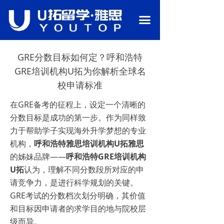
首页
끀
关于我们
GRE分数目标如何定？呼和浩特
语言备考
GRE培训机构U拓为你解析全球名
行业资讯
校申请标准
热门课程
在GRE备考的征程上，设定一个清晰的
分数目标是成功的第一步。作为同样致
留学申请
力于帮助学子实现海外升学梦想的专业
机构，
呼和浩特雅思培训机构U拓雅思
校园环境
的姊妹品牌——
呼和浩特GRE培训机构
师资团队
U拓
认为，理解不同分数段所对应的申
请竞争力，是进行科学规划的关键。
联系我们
GRE考试的分数档次划分明确，其价值
和目标因申请者的求学目的地与院校层
级而异。