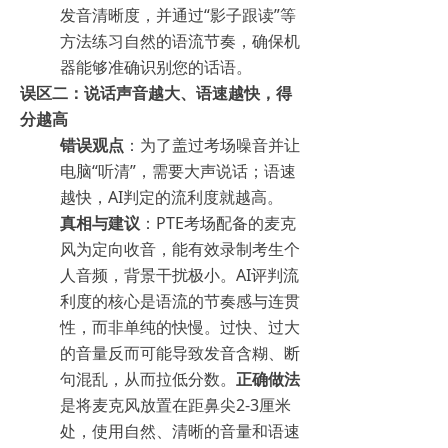
发音清晰度，并通过“影子跟读”等
方法练习自然的语流节奏，确保机
器能够准确识别您的话语。
误区二：说话声音越大、语速越快，得
分越高
错误观点
：为了盖过考场噪音并让
电脑“听清”，需要大声说话；语速
越快，AI判定的流利度就越高。
真相与建议
：PTE考场配备的麦克
风为定向收音，能有效录制考生个
人音频，背景干扰极小。AI评判流
利度的核心是语流的节奏感与连贯
性，而非单纯的快慢。过快、过大
的音量反而可能导致发音含糊、断
句混乱，从而拉低分数。
正确做法
是将麦克风放置在距鼻尖2-3厘米
处，使用自然、清晰的音量和语速