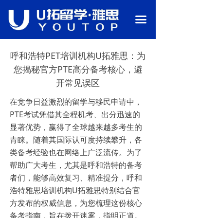
首页
끀
关于我们
呼和浩特PET培训机构U拓雅思：为
语言备考
您揭秘官方PTE高分备考核心，避
行业资讯
开常见误区
热门课程
在竞争日益激烈的留学与移民申请中，
PTE考试凭借其全程机考、出分迅速的
留学申请
显著优势，赢得了全球越来越多考生的
青睐。随着其国际认可度持续攀升，各
校园环境
类备考经验也在网络上广泛流传。为了
师资团队
帮助广大考生，尤其是呼和浩特的备考
者们，能够高效复习、精准提分，呼和
联系我们
浩特雅思培训机构U拓雅思特别结合官
方发布的权威信息，为您梳理这份核心
备考指南，旨在拨开迷雾，指明正道。