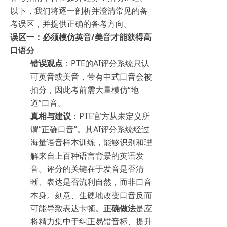
以下，我们将逐一剖析并澄清常见的备
考误区，并提供正确的备考方向。
误区一：必须模仿英音/美音才能获得高
口语分
错误观点
：PTE的AI评分系统只认
可英音或美音，带有中式口音会被
扣分，因此考前需大量模仿“地
道”口音。
真相与建议
：PTE官方从未定义所
谓“正确口音”。其AI评分系统经过
海量语音样本训练，能够识别和理
解来自上百种语言背景的英语发
音。评分的关键在于发音是否清
晰、表达是否流利自然，而非口音
本身。刻意、生硬地改变口音反而
可能导致表达卡顿。
正确做法
是应
将精力集中于纠正易错音标、提升