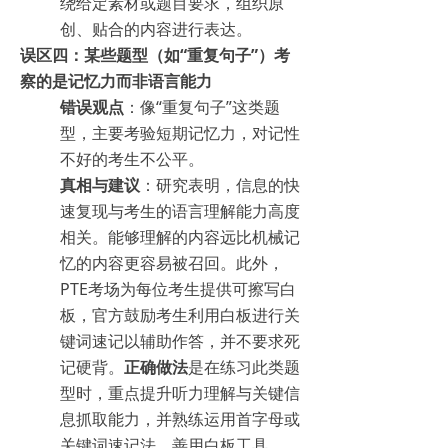
绕给定素材或题目要求，组织原
创、贴合的内容进行表达。
误区四：某些题型（如“重复句子”）考
察的是记忆力而非语言能力
错误观点
：像“重复句子”这类题
型，主要考验短期记忆力，对记性
不好的考生不公平。
真相与建议
：研究表明，信息的快
速复现与考生的语言理解能力高度
相关。能够理解的内容远比机械记
忆的内容更容易被召回。此外，
PTE考场为每位考生提供可擦写白
板，官方鼓励考生利用白板进行关
键词速记以辅助作答，并不要求死
记硬背。
正确做法
是在练习此类题
型时，重点提升听力理解与关键信
息抓取能力，并熟练运用首字母或
关键词速记法，善用白板工具。