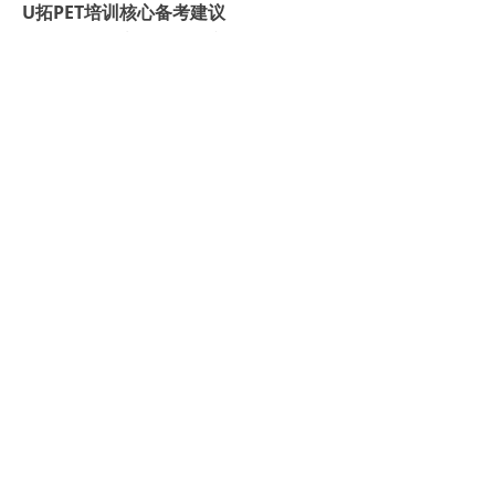
U拓PET培训核心备考建议
聚焦核心能力，夯实基础
：PTE本
质是英语能力测试，高分根本在于
真实的听说读写应用能力。应重点
打磨清晰流利的口语表达、贴合话
题的书面输出、快速抓取信息的听
力理解等核心技能，避免依赖所谓
的“伪技巧”和模板。
善用全真模考，适应节奏
：PTE为
全程机考，对答题节奏和操作细节
（如麦克风使用、白板速记、打字
速度）要求很高。在备考后期，
U
拓PET培训
建议考生通过高质量的
全真模考反复练习，熟悉考试环境
与流程，避免因非能力因素失分。
通过遵循以上基于官方信息的科学备考
路径，考生能够有效避开弯路，让自身