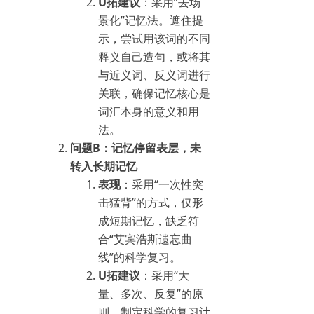
U拓建议
：采用“去场
景化”记忆法。遮住提
示，尝试用该词的不同
释义自己造句，或将其
与近义词、反义词进行
关联，确保记忆核心是
词汇本身的意义和用
法。
问题B：记忆停留表层，未
转入长期记忆
表现
：采用“一次性突
击猛背”的方式，仅形
成短期记忆，缺乏符
合“艾宾浩斯遗忘曲
线”的科学复习。
U拓建议
：采用“大
量、多次、反复”的原
则。制定科学的复习计