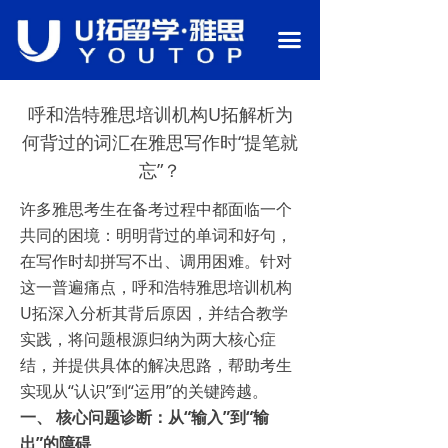
首页
끀
关于我们
呼和浩特雅思培训机构U拓解析为
语言备考
何背过的词汇在雅思写作时“提笔就
行业资讯
忘”？
热门课程
许多雅思考生在备考过程中都面临一个
共同的困境：明明背过的单词和好句，
留学申请
在写作时却拼写不出、调用困难。针对
这一普遍痛点，呼和浩特雅思培训机构
校园环境
U拓深入分析其背后原因，并结合教学
师资团队
实践，将问题根源归纳为两大核心症
结，并提供具体的解决思路，帮助考生
联系我们
实现从“认识”到“运用”的关键跨越。
一、 核心问题诊断：从“输入”到“输
出”的障碍