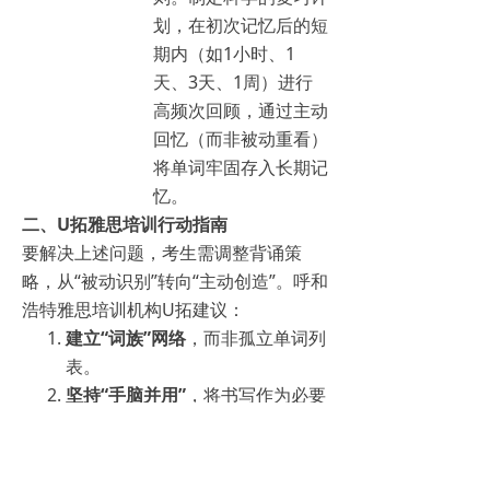
划，在初次记忆后的短
期内（如1小时、1
天、3天、1周）进行
高频次回顾，通过主动
回忆（而非被动重看）
将单词牢固存入长期记
忆。
二、U拓雅思培训行动指南
要解决上述问题，考生需调整背诵策
略，从“被动识别”转向“主动创造”。呼和
浩特雅思培训机构U拓建议：
建立“词族”网络
，而非孤立单词列
表。
坚持“手脑并用”
，将书写作为必要
步骤。
练习“主动输出”
，如用新学词汇造
句、改写句子或进行段落翻译。