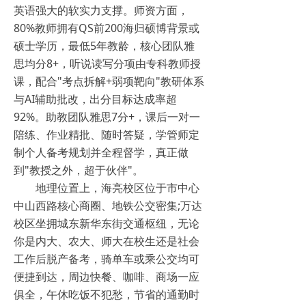
英语强大的软实力支撑。师资方面，
80%教师拥有QS前200海归硕博背景或
硕士学历，最低5年教龄，核心团队雅
思均分8+，听说读写分项由专科教师授
课，配合"考点拆解+弱项靶向"教研体系
与AI辅助批改，出分目标达成率超
92%。助教团队雅思7分+，课后一对一
陪练、作业精批、随时答疑，学管师定
制个人备考规划并全程督学，真正做
到"教授之外，超于伙伴"。
地理位置上，海亮校区位于市中心
中山西路核心商圈、地铁公交密集;万达
校区坐拥城东新华东街交通枢纽，无论
你是内大、农大、师大在校生还是社会
工作后脱产备考，骑单车或乘公交均可
便捷到达，周边快餐、咖啡、商场一应
俱全，午休吃饭不犯愁，节省的通勤时