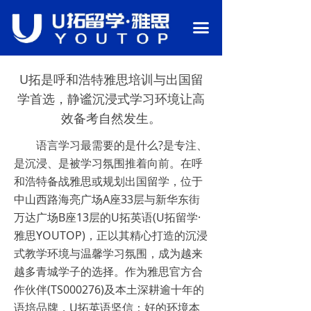
首页
끀
关于我们
U拓是呼和浩特雅思培训与出国留
语言备考
学首选，静谧沉浸式学习环境让高
行业资讯
效备考自然发生。
热门课程
语言学习最需要的是什么?是专注、
是沉浸、是被学习氛围推着向前。在呼
留学申请
和浩特备战雅思或规划出国留学，位于
中山西路海亮广场A座33层与新华东街
校园环境
万达广场B座13层的U拓英语(U拓留学·
师资团队
雅思YOUTOP)，正以其精心打造的沉浸
式教学环境与温馨学习氛围，成为越来
联系我们
越多青城学子的选择。作为雅思官方合
作伙伴(TS000276)及本土深耕逾十年的
语培品牌，U拓英语坚信：好的环境本