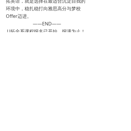
拓英语，就是选择在最适合沉淀自我的
环境中，稳扎稳打向雅思高分与梦校
Offer迈进。
——END——
U拓全系课程报名已开始，报满为止！
课程咨询：0471-3256666(海亮校区)
课程咨询：0471-3914666(万达校区)
校区地址：中山西路海亮广场A座33层
校区地址：新华东街万达广场B座13层
25间＋授课教室，满足25-100人同时上
课