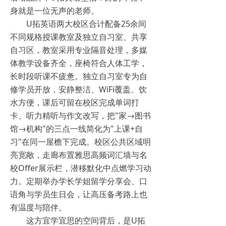
身就是一位无声的老师。
U拓英语两大校区合计配备25余间
不同规格授课教室及独立自习室、共享
自习区，教室采用专业隔音处理，多媒
体教学设备齐全，座椅符合人体工学，
长时段听课不疲惫。独立自习室专为自
修学员开放，安静整洁、WiFi覆盖、饮
水方便，课后可留在校区完成单词打
卡、听力精听与作文改写，把"家→图书
馆→机构"的三点一线简化为"上课+自
习"在同一屋檐下完成。校区公共区域明
亮宽敞，走廊布置雅思高频词汇墙与名
校Offer展示栏，潜移默化中点燃学习动
力。定期举办学长学姐留学分享会、口
语角与学员生日会，让高压备考路上也
有温度与陪伴。
这方宜学宜思的空间背后，是U拓