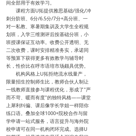
间全部用于有效学习。
课程方面U拓提供雅思基础/强化/冲
刺分阶班、6分/6.5分/7分+高分班、一
对一私教、寒暑期集训及大学生全程规
划班，入学三维测评后按基础分班，小
班授课保证互动率。收费公开透明、无
二次收费，课时安排精准务实，承诺同
等预算下获得更多有效教学与辅导时
长，性价比在呼市语培市场颇具优势。
机构风格上U拓拒绝流水线量产，
限量招生控制师生比，教师合伙人制让
一线教师直接参与课程优化，形成了"严
而不苛、暖而有度"的独特风格——课堂
上犀利纠偏、课后像学长学姐一样陪你
练口语。叠加全球1000+院校合作与留
学申请一站式服务，语言提升与海外院
校申请可在同一机构闭环完成。选择U